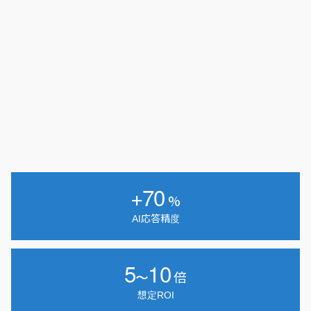
+70
%
AI応答精度
5
10
〜
倍
想定ROI